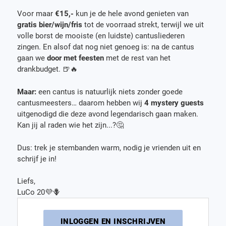
Voor maar
€15,-
kun je de hele avond genieten van
gratis bier/wijn/fris
tot de voorraad strekt, terwijl we uit
volle borst de mooiste (en luidste) cantusliederen
zingen. En alsof dat nog niet genoeg is: na de cantus
gaan we
door met feesten
met de rest van het
drankbudget. 🍺🔥
Maar:
een cantus is natuurlijk niets zonder goede
cantusmeesters… daarom hebben wij
4 mystery guests
uitgenodigd die deze avond legendarisch gaan maken.
Kan jij al raden wie het zijn...?🤔
Dus: trek je stembanden warm, nodig je vrienden uit en
schrijf je in!
Liefs,
LuCo 20💜🪻
INLOGGEN EN INSCHRIJVEN