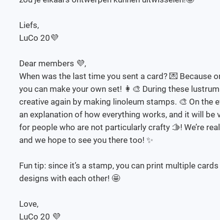
Liefs,
LuCo 20💜
Dear members 💜,
When was the last time you sent a card? 💌 Because 
you can make your own set! 👩‍🎨 During these lustru
creative again by making linoleum stamps. 🎨 On the eve
an explanation of how everything works, and it will be
for people who are not particularly crafty 🫱! We’re real
and we hope to see you there too! ✨
Fun tip: since it’s a stamp, you can print multiple car
designs with each other! 🤩
Love,
LuCo 20 💜