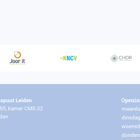
Openin
spuut Leiden
 55, kamer CM0.32
maand
iden
dinsda
woens
donder