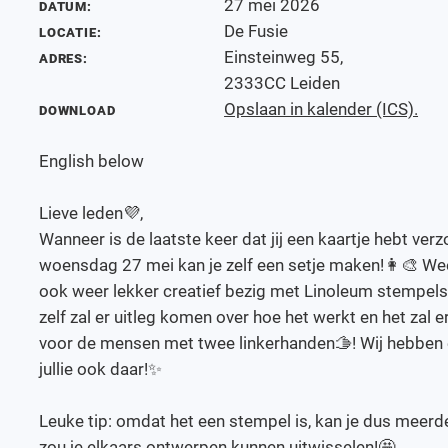
27 mei 2026
DATUM:
De Fusie
LOCATIE:
Einsteinweg 55,
ADRES:
2333CC Leiden
Opslaan in kalender (ICS).
DOWNLOAD
English below
Lieve leden💜,
Wanneer is de laatste keer dat jij een kaartje hebt ve
woensdag 27 mei kan je zelf een setje maken!👩‍🎨 W
ook weer lekker creatief bezig met Linoleum stempel
zelf zal er uitleg komen over hoe het werkt en het zal er
voor de mensen met twee linkerhanden🫱! Wij hebben er
jullie ook daar!✨
Leuke tip: omdat het een stempel is, kan je dus meerd
zou je elkaars ontwerpen kunnen uitwisselen!🤩