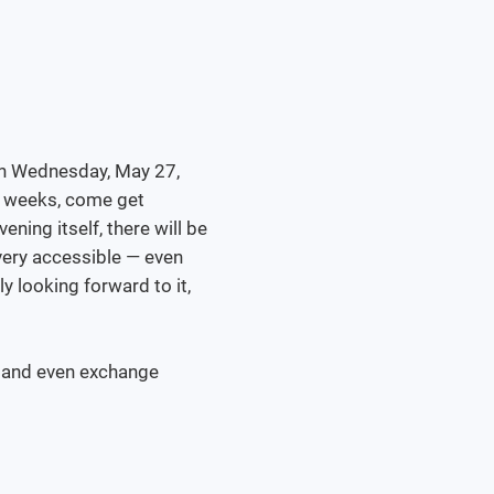
on Wednesday, May 27,
m weeks, come get
ning itself, there will be
 very accessible — even
ly looking forward to it,
ds and even exchange