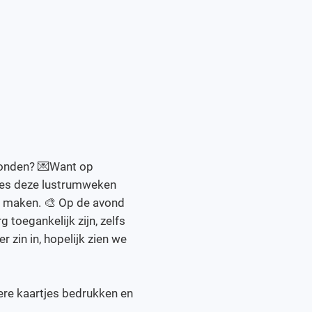
rzonden? 💌Want op
ees deze lustrumweken
s maken. 🎨 Op de avond
g toegankelijk zijn, zelfs
 zin in, hopelijk zien we
ere kaartjes bedrukken en